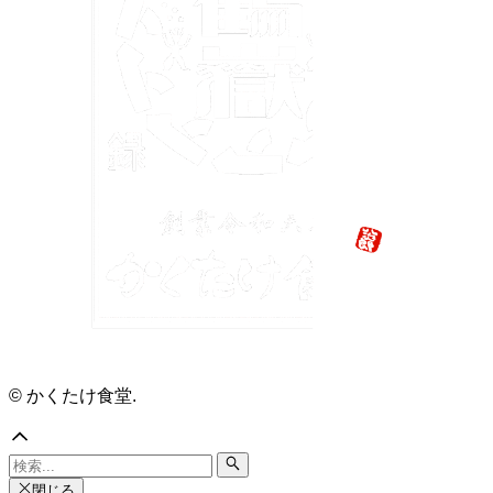
© かくたけ食堂.
閉じる