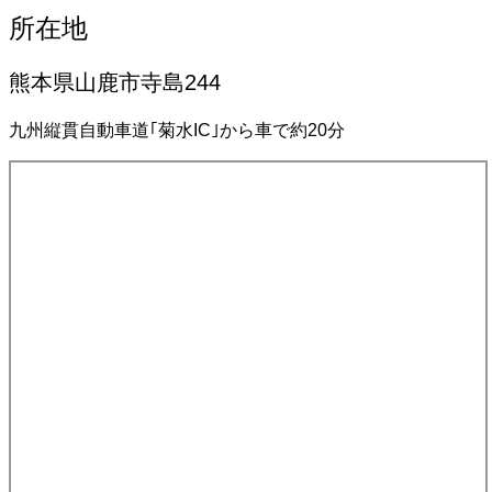
所在地
熊本県山鹿市寺島244
九州縦貫自動車道｢菊水IC｣から車で約20分