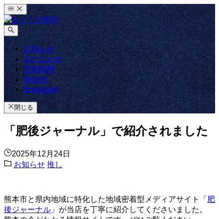
コ
ン
テ
ン
お知らせ
ツ
おしながき
へ
営業時間
ス
所在地
キ
Instagram
ッ
プ
閉じる
「肥後ジャーナル」で紹介されました
2025年12月24日
お知らせ
推し
熊本市と県内地域に特化した地域密着型メディアサイト「
肥
後ジャーナル
」が当店を丁寧に紹介してくださいました。